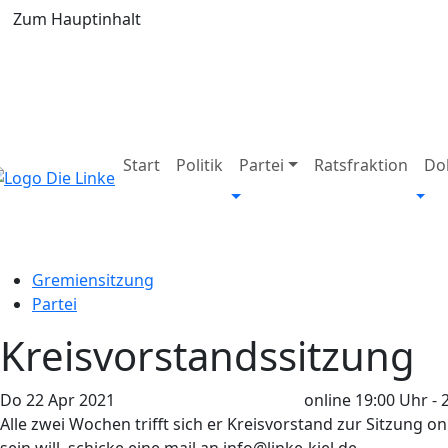
Zum Hauptinhalt
Start
Politik
Partei
Ratsfraktion
Do
Gremiensitzung
Partei
Kreisvorstandssitzung
Do
22
Apr
2021
online
19:00 Uhr - 
Alle zwei Wochen trifft sich er Kreisvorstand zur Sitzung 
sein will, schicke eine mail an info@linke-kiel.de