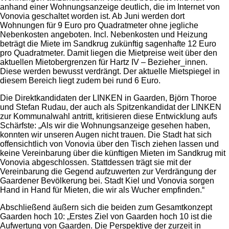
anhand einer Wohnungsanzeige deutlich, die im Internet von
Vonovia geschaltet worden ist. Ab Juni werden dort
Wohnungen für 9 Euro pro Quadratmeter ohne jegliche
Nebenkosten angeboten. Incl. Nebenkosten und Heizung
beträgt die Miete im Sandkrug zukünftig sagenhafte 12 Euro
pro Quadratmeter. Damit liegen die Mietpreise weit über den
aktuellen Mietobergrenzen für Hartz IV – Bezieher_innen.
Diese werden bewusst verdrängt. Der aktuelle Mietspiegel in
diesem Bereich liegt zudem bei rund 6 Euro.
Die Direktkandidaten der LINKEN in Gaarden, Björn Thoroe
und Stefan Rudau, der auch als Spitzenkandidat der LINKEN
zur Kommunalwahl antritt, kritisieren diese Entwicklung aufs
Schärfste: „Als wir die Wohnungsanzeige gesehen haben,
konnten wir unseren Augen nicht trauen. Die Stadt hat sich
offensichtlich von Vonovia über den Tisch ziehen lassen und
keine Vereinbarung über die künftigen Mieten im Sandkrug mit
Vonovia abgeschlossen. Stattdessen trägt sie mit der
Vereinbarung die Gegend aufzuwerten zur Verdrängung der
Gaardener Bevölkerung bei. Stadt Kiel und Vonovia sorgen
Hand in Hand für Mieten, die wir als Wucher empfinden.“
Abschließend äußern sich die beiden zum Gesamtkonzept
Gaarden hoch 10: „Erstes Ziel von Gaarden hoch 10 ist die
Aufwertung von Gaarden. Die Perspektive der zurzeit in